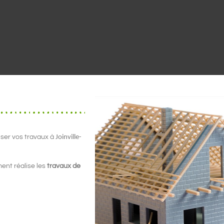
iser vos travaux à
Joinville-
ent réalise les
travaux de