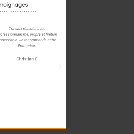
moignages
Travaux réalisés avec
Je remercie l'amie qui m'a conseill
rofessionnalisme, propre et finition
de m'adresser à Rénovation
mpeccable. Je recommande cette
Habitation. C'est ce que j'ai fait et
Entreprise.
que je ne regrette pas. La réfection
de la toiture de la grange a été
réalisée dans les délais prévus, pou
Christian C
un montant raisonnable et avec un
grande qualité de finition qu'on ne
trouvera pas forcément chez
d'autres... J'envisage déjà de faire
appel à cette société pour faire
d'autres travaux.
Norbert V