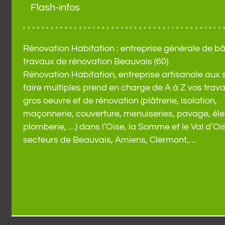
Flash-infos
Rénovation Habitation : entreprise générale de bâ
Je remercie l'
de m'adre
travaux de rénovation Beauvais (60)
Habitation. C'
Rénovation Habitation, entreprise artisanale aux s
que je ne regr
de la toitur
faire multiples prend en charge de A à Z vos trav
réalisée dans 
gros oeuvre et de rénovation (plâtrerie, isolation,
un montant ra
maçonnerie, couverture, menuiseries, pavage, élec
grande qualit
trouvera p
plomberie, …) dans l’Oise, la Somme et le Val d’Ois
d'autres... J'
secteurs de Beauvais, Amiens, Clermont,…
appel à cett
d'au
N