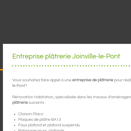
Entreprise plâtrerie Joinville-le-Pont
Vous souhaitez faire appel à une
entreprise de plâtrerie
pour réal
le-Pont
?
Rénovation Habitation, spécialisée dans les travaux d’aménagem
plâtrerie
suivants :
Cloison Placo
Plaques de plâtre BA13
Faux plafond et plafond suspendu
Ratissage murs, plafonds