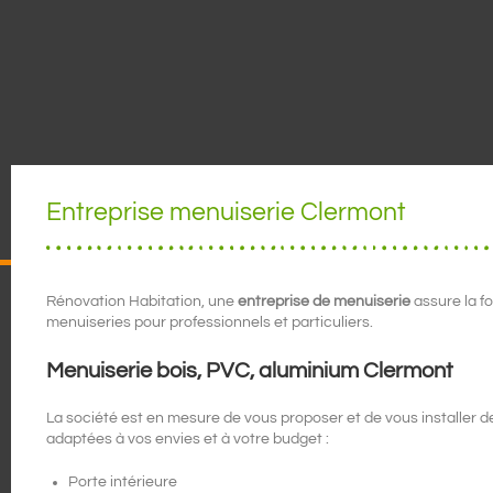
Entreprise menuiserie Clermont
Rénovation Habitation, une
entreprise de menuiserie
assure la fo
menuiseries pour professionnels et particuliers.
Menuiserie bois, PVC, aluminium Clermont
La société est en mesure de vous proposer et de vous installer 
adaptées à vos envies et à votre budget :
Porte intérieure