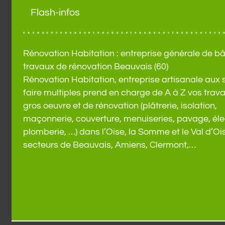
Flash-infos
Rénovation Habitation : entreprise générale de bâ
Je remercie l'
de m'adre
travaux de rénovation Beauvais (60)
Habitation. C'
Rénovation Habitation, entreprise artisanale aux s
que je ne regr
de la toitur
faire multiples prend en charge de A à Z vos trav
réalisée dans 
gros oeuvre et de rénovation (plâtrerie, isolation,
un montant ra
maçonnerie, couverture, menuiseries, pavage, élec
grande qualit
trouvera p
plomberie, …) dans l’Oise, la Somme et le Val d’Ois
d'autres... J'
secteurs de Beauvais, Amiens, Clermont,…
appel à cett
d'au
N