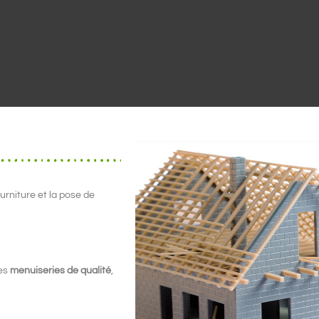
urniture et la pose de
des
menuiseries de qualité
,