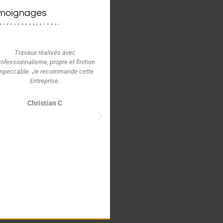
moignages
Travaux réalisés avec
Je remercie l'amie qui m'a conseill
rofessionnalisme, propre et finition
de m'adresser à Rénovation
mpeccable. Je recommande cette
Habitation. C'est ce que j'ai fait et
Entreprise.
que je ne regrette pas. La réfection
de la toiture de la grange a été
réalisée dans les délais prévus, pou
Christian C
un montant raisonnable et avec un
grande qualité de finition qu'on ne
trouvera pas forcément chez
d'autres... J'envisage déjà de faire
appel à cette société pour faire
d'autres travaux.
Norbert V