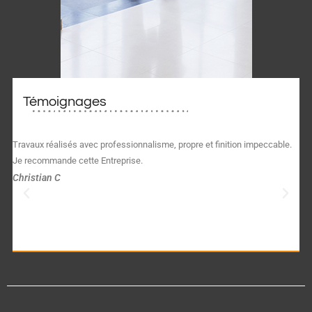
Témoignages
Travaux réalisés avec professionnalisme, propre et finition impeccable.
J
Je recommande cette Entreprise.
H
l
Christian C
m
t
c
N